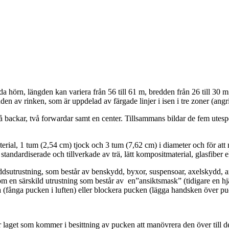
da hörn, längden kan variera från 56 till 61 m, bredden från 26 till 3
n av rinken, som är uppdelad av färgade linjer i isen i tre zoner (angr
vå backar, två forwardar samt en center. Tillsammans bildar de fem ute
l, 1 tum (2,54 cm) tjock och 3 tum (7,62 cm) i diameter och för att mi
tandardiserade och tillverkade av trä, lätt kompositmaterial, glasfiber 
yddsutrustning, som består av benskydd, byxor, suspensoar, axelskydd,
 en särskild utrustning som består av en”ansiktsmask” (tidigare en hj
a (fånga pucken i luften) eller blockera pucken (lägga handsken över 
 laget som kommer i besittning av pucken att manövrera den över till d