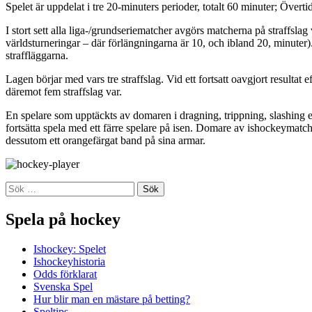
Spelet är uppdelat i tre 20-minuters perioder, totalt 60 minuter; Överti
I stort sett alla liga-/grundseriematcher avgörs matcherna på straffslag
världsturneringar – där förlängningarna är 10, och ibland 20, minuter).
straffläggarna.
Lagen börjar med vars tre straffslag. Vid ett fortsatt oavgjort resultat ef
däremot fem straffslag var.
En spelare som upptäckts av domaren i dragning, trippning, slashing elle
fortsätta spela med ett färre spelare på isen. Domare av ishockeymat
dessutom ett orangefärgat band på sina armar.
Sök
efter:
Spela på hockey
Ishockey: Spelet
Ishockeyhistoria
Odds förklarat
Svenska Spel
Hur blir man en mästare på betting?
Speltips