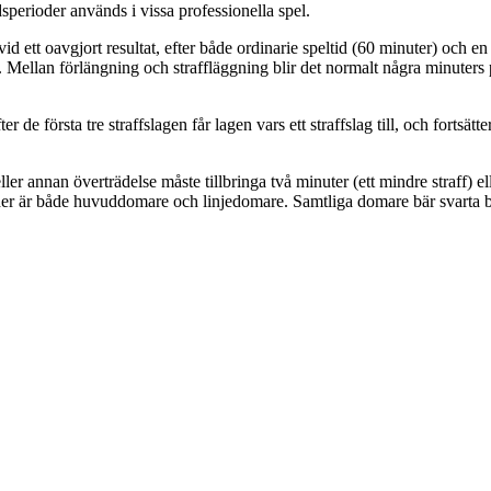
dsperioder används i vissa professionella spel.
 vid ett oavgjort resultat, efter både ordinarie speltid (60 minuter) och e
 Mellan förlängning och straffläggning blir det normalt några minuters pa
ter de första tre straffslagen får lagen vars ett straffslag till, och fortsät
r annan överträdelse måste tillbringa två minuter (ett mindre straff) elle
cher är både huvuddomare och linjedomare. Samtliga domare bär svarta b