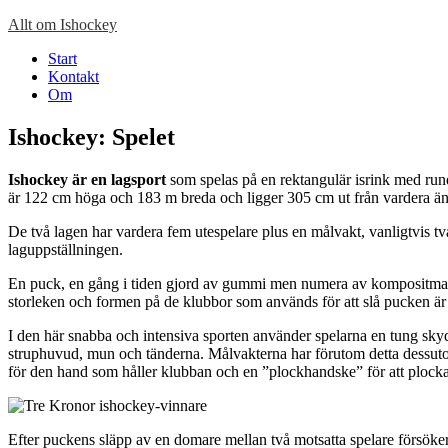
Hoppa
Allt om Ishockey
till
Start
innehåll
Kontakt
Om
Ishockey: Spelet
Ishockey är en lagsport
som spelas på en rektangulär isrink med run
är 122 cm höga och 183 m breda och ligger 305 cm ut från vardera ände
De två lagen har vardera fem utespelare plus en målvakt, vanligtvis t
laguppställningen.
En puck, en gång i tiden gjord av gummi men numera av kompositmateria
storleken och formen på de klubbor som används för att slå pucken är s
I den här snabba och intensiva sporten använder spelarna en tung sk
struphuvud, mun och tänderna. Målvakterna har förutom detta dessutom
för den hand som håller klubban och en ”plockhandske” för att plock
Efter puckens släpp av en domare mellan två motsatta spelare försöker