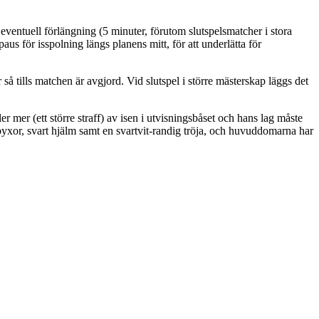
n eventuell förlängning (5 minuter, förutom slutspelsmatcher i stora
us för isspolning längs planens mitt, för att underlätta för
ter så tills matchen är avgjord. Vid slutspel i större mästerskap läggs det
r mer (ett större straff) av isen i utvisningsbåset och hans lag måste
yxor, svart hjälm samt en svartvit-randig tröja, och huvuddomarna har