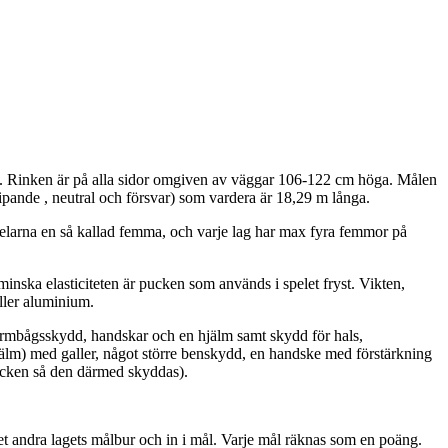
0 m. Rinken är på alla sidor omgiven av väggar 106-122 cm höga. Målen
ipande , neutral och försvar) som vardera är 18,29 m långa.
spelarna en så kallad femma, och varje lag har max fyra femmor på
nska elasticiteten är pucken som används i spelet fryst. Vikten,
eller aluminium.
 armbågsskydd, handskar och en hjälm samt skydd för hals,
älm) med galler, något större benskydd, en handske med förstärkning
pucken så den därmed skyddas).
et andra lagets målbur och in i mål. Varje mål räknas som en poäng.