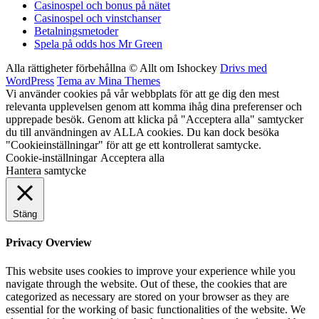
Casinospel och bonus på nätet
Casinospel och vinstchanser
Betalningsmetoder
Spela på odds hos Mr Green
Alla rättigheter förbehållna © Allt om Ishockey
Drivs med
WordPress
Tema av Mina Themes
Vi använder cookies på vår webbplats för att ge dig den mest
relevanta upplevelsen genom att komma ihåg dina preferenser och
upprepade besök. Genom att klicka på "Acceptera alla" samtycker
du till användningen av ALLA cookies. Du kan dock besöka
"Cookieinställningar" för att ge ett kontrollerat samtycke.
Cookie-inställningar
Acceptera alla
Hantera samtycke
Stäng
Privacy Overview
This website uses cookies to improve your experience while you
navigate through the website. Out of these, the cookies that are
categorized as necessary are stored on your browser as they are
essential for the working of basic functionalities of the website. We