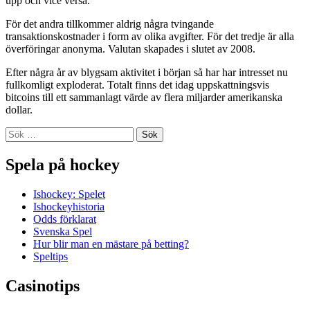
upp och vice versa.
För det andra tillkommer aldrig några tvingande
transaktionskostnader i form av olika avgifter. För det tredje är alla
överföringar anonyma. Valutan skapades i slutet av 2008.
Efter några år av blygsam aktivitet i början så har har intresset nu
fullkomligt exploderat. Totalt finns det idag uppskattningsvis
bitcoins till ett sammanlagt värde av flera miljarder amerikanska
dollar.
Sök
efter:
Spela på hockey
Ishockey: Spelet
Ishockeyhistoria
Odds förklarat
Svenska Spel
Hur blir man en mästare på betting?
Speltips
Casinotips