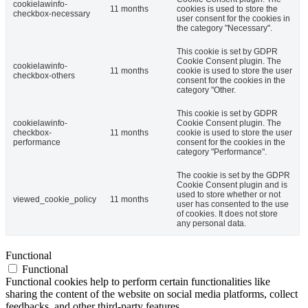
cookielawinfo-
11 months
cookies is used to store the
checkbox-necessary
user consent for the cookies in
the category "Necessary".
This cookie is set by GDPR
Cookie Consent plugin. The
cookielawinfo-
11 months
cookie is used to store the user
checkbox-others
consent for the cookies in the
category "Other.
This cookie is set by GDPR
cookielawinfo-
Cookie Consent plugin. The
checkbox-
11 months
cookie is used to store the user
performance
consent for the cookies in the
category "Performance".
The cookie is set by the GDPR
Cookie Consent plugin and is
used to store whether or not
viewed_cookie_policy
11 months
user has consented to the use
of cookies. It does not store
any personal data.
Functional
Functional
Functional cookies help to perform certain functionalities like
sharing the content of the website on social media platforms, collect
feedbacks, and other third-party features.